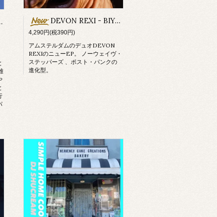
DEVON REXI - BIYA BA MAN
4,290円(税390円)
アムステルダムのデュオDEVON
REXIのニューEP。 ノーウェイヴ・
、
ステッパーズ 、ポスト・パンクの
と
進化型。
雄
や
と
行
パ