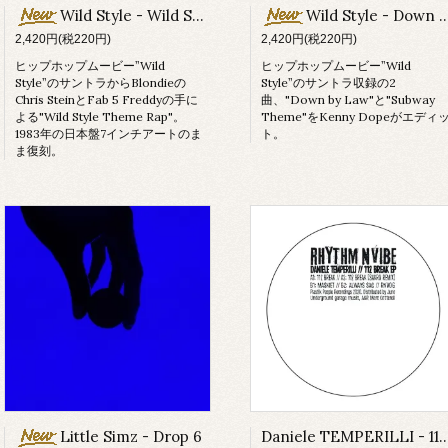
Wild Style - Wild Style Theme
Wild Style - Down By Law / Subway Beat (Kenny Dope Edits)
2,420円(税220円)
2,420円(税220円)
ヒップホップムービー”Wild
ヒップホップムービー”Wild
Style”のサントラからBlondieの
Style”のサントラ収録の2
Chris SteinとFab 5 Freddyの手に
曲、"Down by Law"と"Subway
よる"Wild Style Theme Rap"。
Theme"をKenny Dopeがエディ
1983年の日本盤7インチアートのま
ト。
ま復刻。
Little Simz - Drop 6
Daniele TEMPERILLI - 112 Break EP (feat