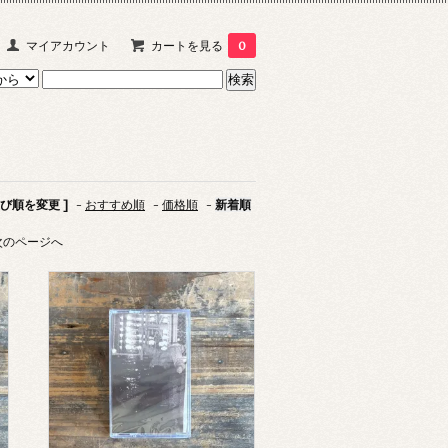
マイアカウント
カートを見る
0
並び順を変更 ]
-
おすすめ順
-
価格順
-
新着順
次のページへ