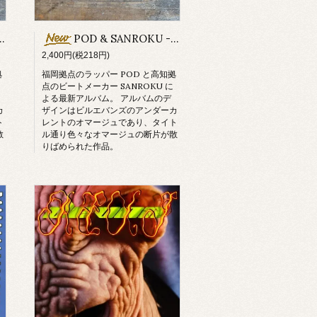
POD & SANROKU - Hommage (Cassette Tape + DL)
2,400円(税218円)
拠
福岡拠点のラッパー POD と高知拠
点のビートメーカー SANROKU に
よる最新アルバム。 アルバムのデ
カ
ザインはビルエバンズのアンダーカ
ト
レントのオマージュであり、タイト
散
ル通り色々なオマージュの断片が散
りばめられた作品。