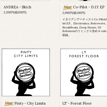
ANDREA - Sktch
Co-Pilot - D.I.Y EP
2,200円(税200円)
2,090円(税190円)
イタリアンアーティストCo-Pilot
1st EP。Electronics, Retrowave,
BreakBeats, Deep House, DJ
Solomonのリミックス含め 6 cuts
収録。
Pinty - City Limits
LT - Forest Floor