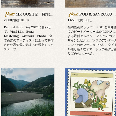
MR GOSHI2 - First Drive
POD & SANROKU - Hommage (CD)
2,000円(税181円)
1,650円(税150円)
Record Store Day 2026に合わせ
福岡拠点のラッパー POD と高知
て、Vinyl Mix、Beats、
点のビートメーカー SANROKU に
Mastering、Artwork、Photo、全
よる最新アルバム。 アルバムのデ
て高知のアーティストによって制作
ザインはビルエバンズのアンダー
された高知愛の詰まった極上ミック
レントのオマージュであり、タイ
ステープ。
ル通り色々なオマージュの断片が
りばめられた作品。