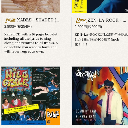
XADES - SHADED (CD)
ZEN-LA-ROCK - 継続はPARTY / 今夜はクラシックス
2,800円(税254円)
2,200円(税200円)
Xaded CD with a 16 page booklet
ZEN-LA-ROCK活動25周年を記念
including all the lyrics to sing
した2曲が限定400枚で7inch
along and remixes to all tracks. A
化！！！
collectible you want to have and
will never regret to own.