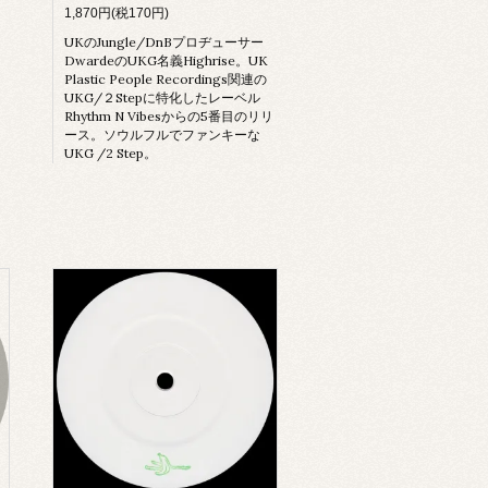
1,870円(税170円)
UKのJungle/DnBプロヂューサー
DwardeのUKG名義Highrise。UK
Plastic People Recordings関連の
UKG/２Stepに特化したレーベル
Rhythm N Vibesからの5番目のリリ
ース。ソウルフルでファンキーな
UKG /2 Step。