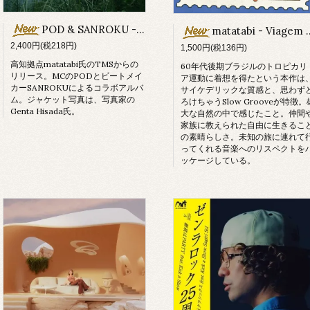
POD & SANROKU - 写真集
matatabi - Viagem (CD-R)
2,400円(税218円)
1,500円(税136円)
高知拠点matatabi氏のTMSからの
60年代後期ブラジルのトロピカリ
リリース。MCのPODとビートメイ
ア運動に着想を得たという本作は
カーSANROKUによるコラボアルバ
サイケデリックな質感と、思わず
ム。ジャケット写真は、写真家の
ろけちゃうSlow Grooveが特徴。
Genta Hisada氏。
大な自然の中で感じたこと。仲間
家族に教えられた自由に生きるこ
の素晴らしさ。未知の旅に連れて
ってくれる音楽へのリスペクトを
ッケージしている。