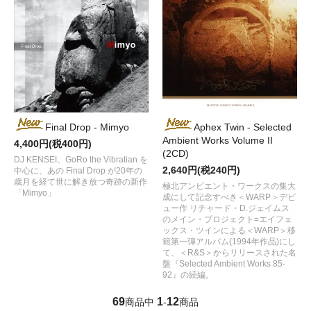
Final Drop - Mimyo
Aphex Twin - Selected
Ambient Works Volume II
4,400円(税400円)
(2CD)
DJ KENSEI、GoRo the Vibratian を
2,640円(税240円)
中心に、あの Final Drop が20年の
歳月を経て世に解き放つ奇跡の新作
極北アンビエント・ワークスの集大
「Mimyo」
成にして記念すべき＜WARP＞デビ
ュー作 リチャード・D.ジェイムス
のメイン・プロジェクト=エイフェ
ックス・ツインによる＜WARP＞移
籍第一弾アルバム(1994年作品)にし
て、＜R&S＞からリリースされた名
盤『Selected Ambient Works 85-
92』の続編。
69
1
12
商品中
-
商品