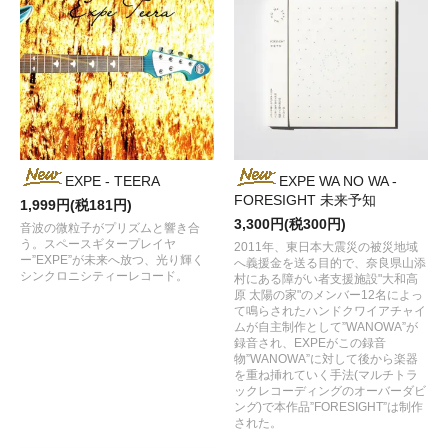
EXPE - TEERA
EXPE WA NO WA -
FORESIGHT 未​来​予​知
1,999円(税181円)
3,300円(税300円)
音波の微粒子がプリズムと響き合
う。スペースギタープレイヤ
2011年、東日本大震災の被災地域
ー”EXPE”が未来へ放つ、光り輝く
へ義援金を送る目的で、奈良県山添
シンクロニシティーレコード。
村にある障がい者支援施設"大和高
原 太陽の家"のメンバー12名によっ
て鳴らされたハンドクワイアチャイ
ムが自主制作として”WANOWA”が
録音され、EXPEがこの録音
物”WANOWA”に対して後から楽器
を重ね挿れていく手法(マルチトラ
ックレコーディングのオーバーダビ
ング)で本作品”FORESIGHT”は制作
された。