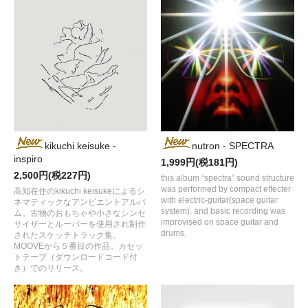
kikuchi keisuke -
nutron - SPECTRA
inspiro
1,999円(税181円)
2,500円(税227円)
this album “spectra” sound structure
was performed by compact effecter
高知在住のkikuchi keisukeによるシ
with electric-guitar(space guitar
ネマティックなアンビエントアルバ
system). and basic recording was
ム。古物のおもちゃや小さなシンセ
improvised on space guitar and
サイザーとルーパーを使用され制作
drums.
されたスケッチトラック集。
MOOVEから５番目の作品。カセッ
トテープ（ダウンロードコード付
き）でのリリース。