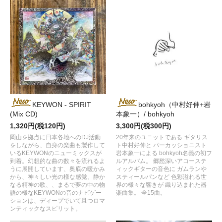
KEYWON - SPIRIT
bohkyoh（中村好伸+岩
(Mix CD)
本象一）/ bohkyoh
1,320円(税120円)
3,300円(税300円)
岡山を拠点に日本各地へのDJ活動
20年来のユニットである ギタリス
をしながら、自身の楽曲も製作して
ト中村好伸と パーカッショニスト
いるKEYWONのニューミックスが
岩本象一による bohkyoh名義の初フ
到着。幻想的な曲の数々を流れるよ
ルアルバム。 郷愁深いアコーステ
うに展開しています、奥底の暖かみ
ィックギターの音色に ガムランや
から、神々しい光の様な感覚、静か
スティールパンなど 色彩溢れる世
なる精神の歌、、まるで夢の中の物
界の様々な響きが 織り込まれた器
語の様なKEYWONの音のナビゲー
楽曲集。 全15曲。
ションは、ディープでいて且つロマ
ンティックなスピリット。