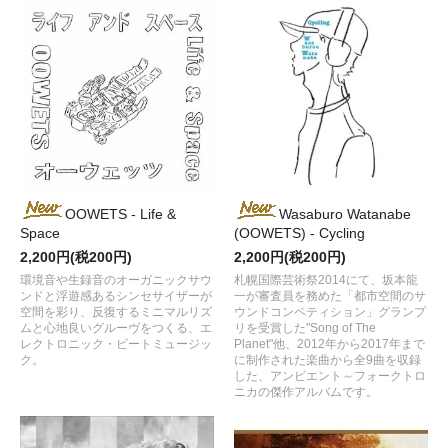
OOWETS - Life &
Wasaburo Watanabe
Space
(OOWETS) - Cycling
2,200円(税200円)
2,200円(税200円)
環境音や生録音のオーガニックサウ
札幌国際芸術祭2014にて、坂本龍
ンドと浮遊感あるシンセサイザーが
一が審査員を務めた「都市空間のサ
空間を彩り、反復するミニマルリズ
ウンドコンペティション」グランプ
ムと心地良いグルーヴをつくる、エ
リを受賞した"Song of The
レクトロニック・ビートミュージッ
Planet"他、2012年から2017年まで
ク。
に制作された楽曲から全9曲を収録
した、アンビエント～フォークトロ
ニカの傑作アルバムです。