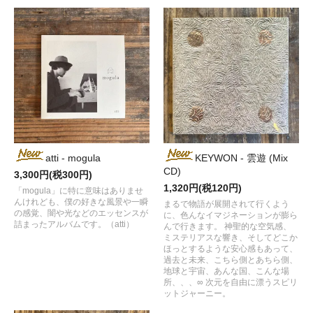
atti - mogula
KEYWON - 雲遊 (Mix
CD)
3,300円(税300円)
1,320円(税120円)
「mogula」に特に意味はありませ
んけれども、僕の好きな風景や一瞬
まるで物語が展開されて行くよう
の感覚、闇や光などのエッセンスが
に、色んなイマジネーションが膨ら
詰まったアルバムです。（atti）
んで行きます。 神聖的な空気感、
ミステリアスな響き、そしてどこか
ほっとするような安心感もあって、
過去と未来、こちら側とあちら側、
地球と宇宙、あんな国、こんな場
所、、、∞ 次元を自由に漂うスピリ
ットジャーニー。