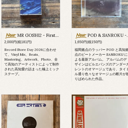
MR GOSHI2 - First Drive
POD & SANROKU - Hommage (CD)
2,000円(税181円)
1,650円(税150円)
Record Store Day 2026に合わせ
福岡拠点のラッパー POD と高知
て、Vinyl Mix、Beats、
点のビートメーカー SANROKU に
Mastering、Artwork、Photo、全
よる最新アルバム。 アルバムのデ
て高知のアーティストによって制作
ザインはビルエバンズのアンダー
された高知愛の詰まった極上ミック
レントのオマージュであり、タイ
ステープ。
ル通り色々なオマージュの断片が
りばめられた作品。