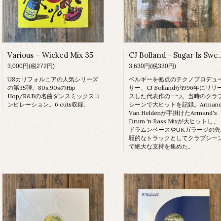
Various – Wicked Mix 35
CJ Bolland - S
3,000円(税272円)
3,630円(税330円)
USカリフォルニアの人気シリーズ
ベルギーを拠点のテクノプロデュ
の第35弾。80s,90sのHip
サー、CJ Bollandが1996年にリリ
Hop/R&Bの名曲ダンスミックスコ
スした代表作の一つ。当時のクラ
ンピレーション。6 cuts収録。
シーンで大ヒットを記録。Arman
Van Heldenが手掛けたArmand's
Drum 'n Bass Mixが大ヒットし、
ドラムンベースやUKガラージの先
駆的なトラックとしてクラブシー
で絶大な支持を集めた。