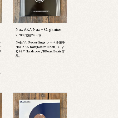
ugar Is Sweeter
Naz AKA Naz - Organised Crime (Remix)
2,700円(税245円)
ー
Déja Vu Recordings レーベル主宰
ー
Naz AKA Naz(Nasim Khan）によ
ブ
る92年Hardcore /BReak Beats作
d
品。
ン