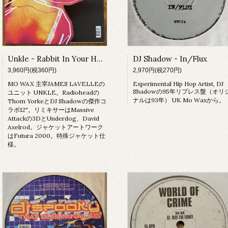
Unkle - Rabbit In Your Headlights
DJ Shadow - In/Flux
3,960円(税360円)
2,970円(税270円)
MO WAX 主宰JAMES LAVELLEの
Experimental Hip Hop Artist, DJ
Shadowの95年リプレス盤（オリ
ユニット UNKLE。Radioheadの
ナルは93年） UK Mo Waxから。
Thom YorkeとDJ Shadowの傑作コ
ラボ12"。リミキサーはMassive
Attackの3DとUnderdog、David
Axelrod。ジャケットアートワーク
はFutura 2000。特殊ジャケット仕
様。