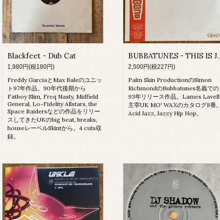
Blackfeet - Dub Cat
BUBBATUNES - THI
1,980円(税180円)
2,500円(税227円)
Freddy GarciaとMax Baleのユニッ
Palm Skin ProductionのSimon
ト97年作品。90年代後期から
RichmondのBubbatunes名義での
Fatboy Slim, Freq Nasty, Midfield
93年リリース作品。Lames Lavell
General, Lo-Fidelity Allstars, the
主宰UK MO' WAXのカタログ8番
Space Raidersなどの作品をリリー
Acid Jazz, Jazzy Hip Hop。
スしてきたUKのbig beat, breaks,
houseレーベルSkintから。4 cuts収
録。