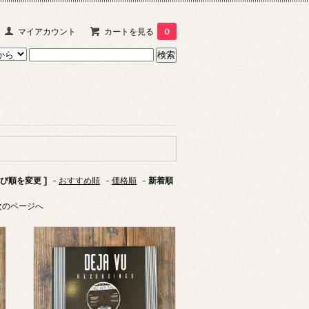
マイアカウント
カートを見る
0
並び順を変更 ]
-
おすすめ順
-
価格順
-
新着順
次のページへ