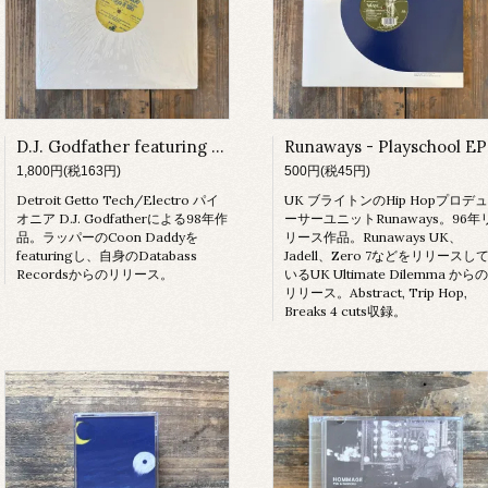
D.J. Godfather featuring Coon Daddy - Page U 304
Runaways - Playschool EP
1,800円(税163円)
500円(税45円)
Detroit Getto Tech/Electro パイ
UK ブライトンのHip Hopプロデュ
オニア D.J. Godfatherによる98年作
ーサーユニットRunaways。96年
品。ラッパーのCoon Daddyを
リース作品。Runaways UK、
featuringし、自身のDatabass
Jadell、Zero 7などをリリースし
Recordsからのリリース。
いるUK Ultimate Dilemma からの
リリース。Abstract, Trip Hop,
Breaks 4 cuts収録。