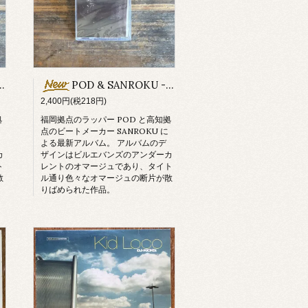
POD & SANROKU - Hommage (Cassette Tape + DL)
2,400円(税218円)
拠
福岡拠点のラッパー POD と高知拠
点のビートメーカー SANROKU に
よる最新アルバム。 アルバムのデ
カ
ザインはビルエバンズのアンダーカ
ト
レントのオマージュであり、タイト
散
ル通り色々なオマージュの断片が散
りばめられた作品。