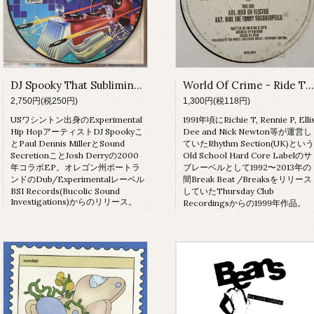
DJ Spooky That Subliminal Kid / Sound Secretion - Anodyne (Picture Disc)
World Of Crime - Ride The Funky
2,750円(税250円)
1,300円(税118円)
USワシントン出身のExperimental
1991年頃にRichie T, Rennie P, Elli
Hip HopアーティストDJ Spookyこ
Dee and Nick Newton等が運営し
とPaul Dennis MillerとSound
ていたRhythm Section(UK)という
SecretionことJosh Derryの2000
Old School Hard Core Labelのサ
年コラボEP。オレゴン州ポートラ
ブレーベルとして1992〜2013年の
ンドのDub/Experimentalレーベル
間Break Beat /Breaksをリリース
BSI Records(Bucolic Sound
していたThursday Club
Investigations)からのリリース。
Recordingsからの1999年作品。