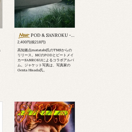
POD & SANROKU - 写真集
2,400円(税218円)
高知拠点matatabi氏のTMSからの
s
リリース。MCのPODとビートメイ
カーSANROKUによるコラボアルバ
ム。ジャケット写真は、写真家の
Genta Hisada氏。