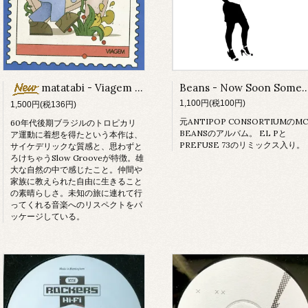
matatabi - Viagem (CD-R)
Beans - Now Soon S
1,100円(税100円)
1,500円(税136円)
元ANTIPOP CONSORTIUMのMC
60年代後期ブラジルのトロピカリ
BEANSのアルバム。 EL Pと
ア運動に着想を得たという本作は、
PREFUSE 73のリミックス入り。
サイケデリックな質感と、思わずと
ろけちゃうSlow Grooveが特徴。雄
大な自然の中で感じたこと。仲間や
家族に教えられた自由に生きること
の素晴らしさ。未知の旅に連れて行
ってくれる音楽へのリスペクトをパ
ッケージしている。