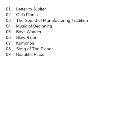
01． Letter to Jupiter
02． Girls Plants
03． The Sound of Manufacturing Tradition
04． Music of Beginning
05． Boys Wonder
06． Slow Rider
07． Kumonos
08． Song of The Planet
09． Beautiful Place