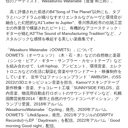
住のアーティスト、Wasaburou Watanabe（渡邊 和三郎）。
高く評価された前述のB4"Song of The Planet"以外にも、タブ
ラとハングドラムが織りなすオリエンタルなグルーヴと環境音が
融合した幻想的なA1"Letter to Jupiter"、香川県高松市の伝統工芸
士の作業音で構築されたビートに、有機的なアコースティック・
ギターが絡むA3"The Sound of Manufacturing Tradition"など、ノ
スタルジックな感情を喚起する美しい楽曲集です。
「Wasaburo Watanabe（OOWETS）」について
OOWETS （オーウェッツ）（木・石・水）などの自然物と楽器
（シンセ・ピアノ・ギター・サンプラー・カセットテープ）など
を組み合わせて、Lofi hiphop、アンビエント、環境音楽、エレク
トロニカなどの生活に馴染む音楽やサウンドアート・映像制作を
しています。 近年ではファッションブランド「AMBUSH」のSS
2022の3Dエキシビジョン音楽を担当、Kamoiマスキングテープ
新作映像・音楽、チョコレート工場「SUNNYSIDE FIELDS」店
内音楽、物流用自動走行ロボットのサウンドデザインなど、札幌
国際芸術祭2014「都市と自然のサウンドコンペディション」グ
ランプリ受賞。2018年アルバム
WasaburouWatanabe「Cycling」発売。2020年アルバム
OOWETS「Life&Space」発売。2021年ブラジルのDSRPTV
RecordsからEP「Daydream」を配信。2022年アルバム「Good
morning Good night」配信。