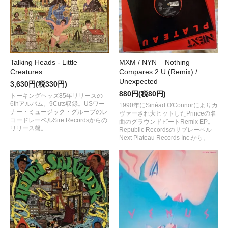
Talking Heads - Little
MXM / NYN – Nothing
Creatures
Compares 2 U (Remix) /
Unexpected
3,630円(税330円)
880円(税80円)
トーキングヘッズ85年リリースの
6thアルバム。9Cuts収録。USワー
1990年にSinéad O'Connorによりカ
ナー・ミュージック・グループのレ
ヴァーされ大ヒットしたPrinceの名
コードレーベルSire Recordsからの
曲のグラウンドビートRemix EP。
リリース盤。
Republic Recordsのサブレーベル
Next Plateau Records Inc.から。