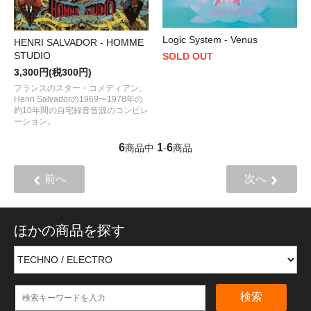
Logic System - Venus
HENRI SALVADOR - HOMME
STUDIO
SOLD OUT
3,300円(税300円)
フランスのスター・コメディアン、
Henri Salvadorの1969〜1978年の
約10年間の自宅録音音源のコンピレ
ーション。
6
1
6
商品中
-
商品
前へ
次へ
ほかの商品を探す
検索