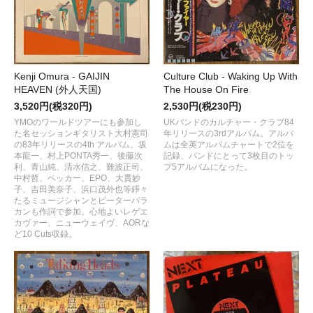
Kenji Omura - GAIJIN
Culture Club - Waking Up With
HEAVEN (外人天国)
The House On Fire
3,520円(税320円)
2,530円(税230円)
YMOのワールドツアーにも参加し
UKバンドのカルチャー・クラブ84
た名セッションギタリスト大村憲司
年リリースの3rdアルバム。アルバ
の83年リリースの4th アルバム。坂
ムは全英アルバムチャートで2位を
本龍一、村上PONTA秀一、後藤次
記録、バンドにとって3枚目のトッ
利、青山純、清水信之、難波正司、
プ5アルバムになった。
中村哲、ペッカー、EPO、大貫妙
子、吉田美奈子、浜口茂外也等錚々
たるミュージシャンとピーターバラ
カンも作詞で参加。心地よいレゲエ
カヴァー、ニューウェイヴ、AORな
ど10 Cuts収録。