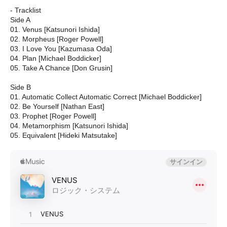
- Tracklist
Side A
01. Venus [Katsunori Ishida]
02. Morpheus [Roger Powell]
03. I Love You [Kazumasa Oda]
04. Plan [Michael Boddicker]
05. Take A Chance [Don Grusin]
Side B
01. Automatic Collect Automatic Correct [Michael Boddicker]
02. Be Yourself [Nathan East]
03. Prophet [Roger Powell]
04. Metamorphism [Katsunori Ishida]
05. Equivalent [Hideki Matsutake]