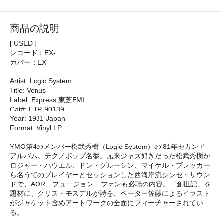
商品の説明
[ USED ]
レコード：EX-
カバー：EX-
Artist: Logic System
Title: Venus
Label: Express 東芝EMI
Cat#: ETP-90139
Year: 1981 Japan
Format: Vinyl LP
YMO第4のメンバー松武秀樹（Logic System）の'81年セカンド
アルバム。テクノポップ名盤。元来ジャズ好きだった松武秀樹が
ロジャー・パウエル、ドン・グルーシン、マイケル・ブレッカー
ら名うてのプレイヤーとセッションした西海岸流シンセ・サウン
ドで、AOR、フュージョン・ファンも必聴の内容。「創世記」を
題材に、クリス・モスデルが詩を、ペーター佐藤によるイラスト
がジャケット含めアートワークの全面にフィーチャーされてい
る。