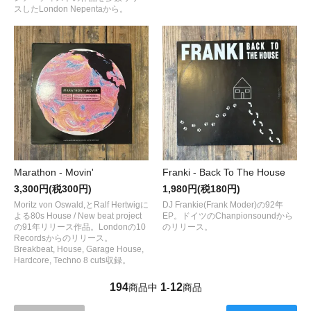
スしたLondon Nepentaから。
Marathon - Movin'
Franki - Back To The House
3,300円(税300円)
1,980円(税180円)
Moritz von Oswald,とRalf Hertwigに
DJ Frankie(Frank Moder)の92年
よる80s House / New beat project
EP。ドイツのChanpionsoundから
の91年リリース作品。Londonの10
のリリース。
Recordsからのリリース。
Breakbeat, House, Garage House,
Hardcore, Techno 8 cuts収録。
194
1
12
商品中
-
商品