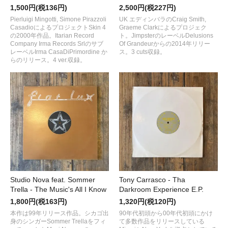
1,500円(税136円)
2,500円(税227円)
Pierluigi Mingotti, Simone Pirazzoli
UK エディンバラのCraig Smith,
CasadioによるプロジェクトSkin 4
Graeme Clarkによるプロジェク
の2000年作品。Itarian Record
ト。JimpsterのレーベルDelusions
Company Irma Records Srlのサブ
Of Grandeurからの2014年リリー
レーベルIrma CasaDiPrimordine か
ス。3 cuts収録。
らのリリース。4 ver.収録。
Studio Nova feat. Sommer
Tony Carrasco - Tha
Trella - The Music's All I Know
Darkroom Experience E.P.
1,800円(税163円)
1,320円(税120円)
本作は99年リリース作品。シカゴ出
90年代初頭から00年代初頭にかけ
身のシンガーSommer Trellaをフィ
て多数作品をリリースしている