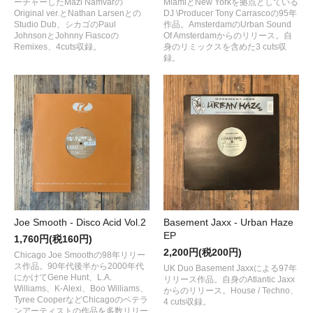
ーチャーしたMazi Namvarの
MiamiとNew Yorkを拠点としている
Original ver.とNathan Larsenとの
DJ \Producer Tony Carrascoの95年
Studio Dub、シカゴのPaul
作品。AmsterdamのUrban Sound
JohnsonとJohnny Fiascoの
Of Amsterdamからのリリース。自
Remixes、4cuts収録。
身のリミックスを含めた3 cuts収
録。
Joe Smooth - Disco Acid Vol.2
Basement Jaxx - Urban Haze
EP
1,760円(税160円)
2,200円(税200円)
Chicago Joe Smoothの98年リリー
ス作品。90年代後半から2000年代
UK Duo Basement Jaxxによる97年
にかけてGene Hunt、L.A.
リリース作品。自身のAtlantic Jaxx
Williams、K-Alexi、Boo Williams、
からのリリース。House / Techno、
Tyree CooperなどChicagoのベテラ
4 cuts収録。
ンアーティストの作品を多数リリー