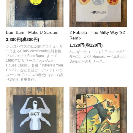
Bam Bam - Make U Scream
2 Fabiola - The Milky Way '92
Remix
3,300円(税300円)
1,320円(税120円)
シカゴハウスの伝説的プロデューサ
ーであるChris Westbrookの別名義
ベルギーのユニット2 Fabiolaの92
プロジェクトBam Bamによって、
年作品。UKのHouseレーベルBetter
1990年にリリースされたAcid
Daysからのリリース。
House Clasic。名曲「Where's Your
Child?」などと並び、アシッドハウ
ス〜シカゴハウスの歴史において語
り継がれる重要作。