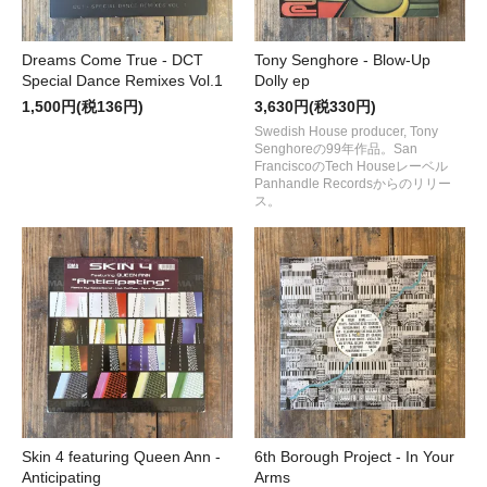
Dreams Come True - DCT
Tony Senghore - Blow-Up
Special Dance Remixes Vol.1
Dolly ep
1,500円(税136円)
3,630円(税330円)
Swedish House producer, Tony
Senghoreの99年作品。San
FranciscoのTech Houseレーベル
Panhandle Recordsからのリリー
ス。
Skin 4 featuring Queen Ann -
6th Borough Project - In Your
Anticipating
Arms