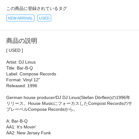
この商品に登録されているタグ
NEW ARRIVAL
USED
商品の説明
[ USED ]
Artist: DJ Linus
Title: Bar-B-Q
Label: Compose Records
Format: Vinyl 12"
Released: 1996
German house producer/DJ DJ Linus(Stefan Dörflein)の1996年
リリース。House MusicにフォーカスしたCompost Recordsのサ
ブレーベルCompose Recordsから。
A: Bar-B-Q
AA1: It's Movin'
AA2: New Jersey Funk