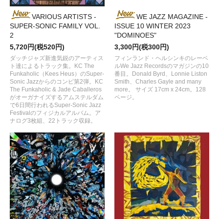
VARIOUS ARTISTS -
WE JAZZ MAGAZINE -
SUPER-SONIC FAMILY VOL.
ISSUE 10 WINTER 2023
2
"DOMINOES"
5,720円(税520円)
3,300円(税300円)
ダッチジャズ新進気鋭のアーティス
フィンランド・ヘルシンキのレーベ
ト達によるトラック集。KC The
ルWe Jazz Recordsのマガジンの10
Funkaholic（Kees Heus）のSuper-
番目。Donald Byrd、Lonnie Liston
Sonic Jazzからのコンピ第2弾。KC
Smith、Charles Gayle and many
The Funkaholic & Jade Caballeros
more。 サイズ 17cm x 24cm。128
がオーガナイズするアムステルダム
ページ。
で6日間行われるSuper-Sonic Jazz
Festivalのフィジカルアルバム。ア
ナログ3枚組、22トラック収録。