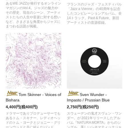
あるWE JAZZが発行するオンライン
フランスのジャズ・フェスティバル
マガジンのVol.4。ジャズの魅力や
「Jazz a Vienne」の40周年を記念
その歴史、現在のシーン、アーティ
したコンピレーションアルバム。全
ストたちの人生や音楽に対する想い
14トラック。Past & Future、新旧
など、さまざまな角度からジャズに
アーティストの音源収録。
まつわる話題が掲載。
Tom Skinner - Voices of
Sven Wunder -
Bishara
Impasto / Prussian Blue
4,400円(税400円)
2,750円(税250円)
ドラマーでありプロデューサーでも
スウェーデンの鬼才スヴェン・ワン
あるトム・スキナー。レディオヘッ
ダー。が 2021年リリースしたアル
ドのトム・ヨークとジョニー・グリ
バム『NATURA MORTA』からのシ
ーンウッドと共に組んだバンド、
ングル。美しいシネマティックジャ