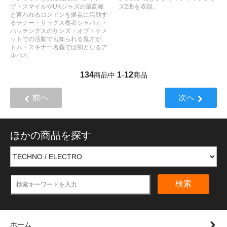
ザ・スマイルやUKジャズの最高峰
ズ2曲を収録。
と言われるロンドンを拠点に活動す
るテナー・サックス奏者シャバカ・
ハッチングスのサンズ・オブ・ケメ
ットでの活動でも知られる鬼才が、
トム・スキナー名義では初となるア
ルバム
134
1
12
商品中
-
商品
前へ
次へ
ほかの商品を探す
検索
ホーム