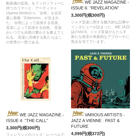
WE JAZZ MAGAZINE -
動装備の拡張」をフィロソフィーに
ISSUE 6: "REVELATION"
持つカリマーと、アーティスト
Uyama Hirotoから「自然」を合言
3,300円(税300円)
葉に新曲「Extension」が生まれ
ジャズ音楽に関する魅力的な記事や
た。 自然によって拡張する音楽。
インタビューが詰まった、WE JAZZ
音楽によって拡張する自然。 音楽
誌のVol.6。ジャズ音楽がもたらす
がいつでも自然の豊かさを教えてく
新たな発見や革新的なアプローチに
れる。 音楽に共鳴する私たちはこ
焦点を当てています。
の世界の一部である。
WE JAZZ MAGAZINE -
VARIOUS ARTISTS -
ISSUE 4: “THE CALL”
JAZZ A VIENNE : PAST &
FUTURE
3,300円(税300円)
4,099円(税372円)
フィンランドのジャズ・レーベルで