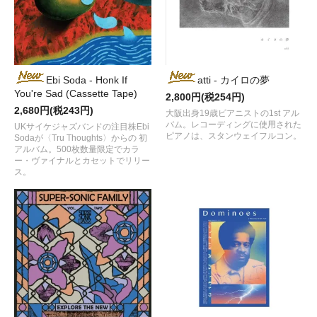
Ebi Soda - Honk If
atti - カイロの夢
You're Sad (Cassette Tape)
2,800円(税254円)
2,680円(税243円)
大阪出身19歳ピアニストの1st アル
バム。レコーディングに使用された
UKサイケジャズバンドの注目株Ebi
ピアノは、スタンウェイフルコン。
Sodaが〈Tru Thoughts〉からの 初
アルバム。500枚数量限定でカラ
ー・ヴァイナルとカセットでリリー
ス。