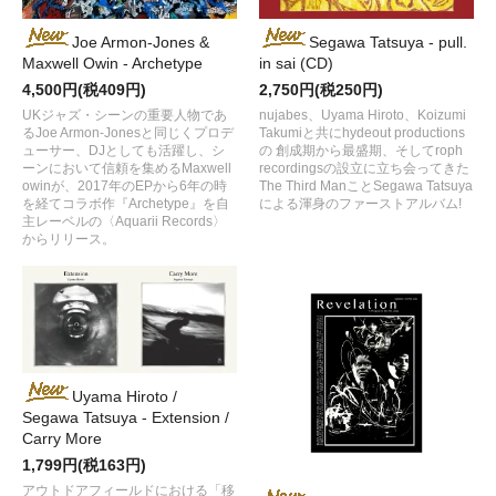
Joe Armon-Jones &
Segawa Tatsuya - pull​.​
Maxwell Owin - Archetype
in sai (CD)
4,500円(税409円)
2,750円(税250円)
UKジャズ・シーンの重要人物であ
nujabes、Uyama Hiroto、Koizumi
るJoe Armon-Jonesと同じくプロデ
Takumiと共にhydeout productions
ューサー、DJとしても活躍し、シ
の 創成期から最盛期、そしてroph
ーンにおいて信頼を集めるMaxwell
recordingsの設立に立ち会ってきた
owinが、2017年のEPから6年の時
The Third ManことSegawa Tatsuya
を経てコラボ作『Archetype』を自
による渾身のファーストアルバム!
主レーベルの〈Aquarii Records〉
からリリース。
Uyama Hiroto /
Segawa Tatsuya - Extension /​
Carry More
1,799円(税163円)
アウトドアフィールドにおける「移