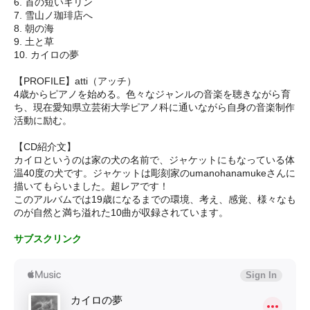
6. 首の短いキリン
7. 雪山ノ珈琲店へ
8. 朝の海
9. 土と草
10. カイロの夢
【PROFILE】atti（アッチ）
4歳からピアノを始める。色々なジャンルの音楽を聴きながら育
ち、現在愛知県立芸術大学ピアノ科に通いながら自身の音楽制作
活動に励む。
【CD紹介文】
カイロというのは家の犬の名前で、ジャケットにもなっている体
温40度の犬です。ジャケットは彫刻家のumanohanamukeさんに
描いてもらいました。超レアです！
このアルバムでは19歳になるまでの環境、考え、感覚、様々なも
のが自然と満ち溢れた10曲が収録されています。
サブスクリンク