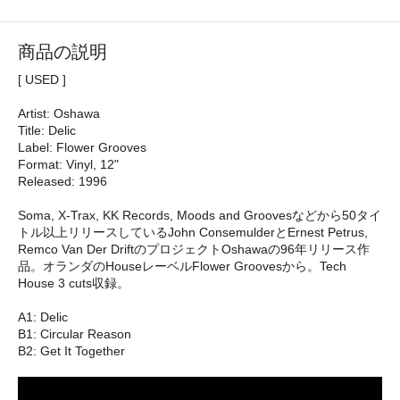
商品の説明
[ USED ]
Artist: Oshawa
Title: Delic
Label: Flower Grooves
Format: Vinyl, 12"
Released: 1996
Soma, X-Trax, KK Records, Moods and Groovesなどから50タイ
トル以上リリースしているJohn ConsemulderとErnest Petrus,
Remco Van Der DriftのプロジェクトOshawaの96年リリース作
品。オランダのHouseレーベルFlower Groovesから。Tech
House 3 cuts収録。
A1: Delic
B1: Circular Reason
B2: Get It Together