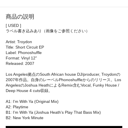
商品の説明
[ USED ]
ラベル書き込みあり（画像をご参照ください）
Artist: Troydon
Title: Short Circuit EP
Label: Phonoshuffle
Format: Vinyl 12"
Released: 2007
Los Angeles拠点のSouth African house DJ/producer, Troydonの
2007年作品。自身のレーベルPhonoshuffleからのリリース。Los
AngelesのJoshua HeathによるRemix含むVocal, Funky House /
Deep House 4 cuts収録。
A1: I'm With Ya (Original Mix)
A2: Playtime
B1: I'm With Ya (Joshua Heath's Play That Bass Mix)
B2: New York Minute