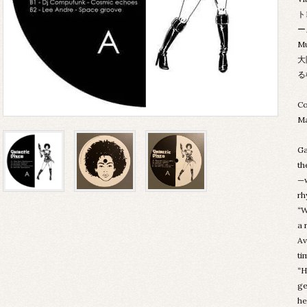
ト
ース
M
大
る
Co
Ma
Ga
th
—w
rh
“W
a 
Av
ti
“H
ge
he