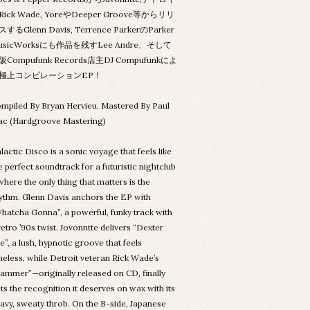
Rick Wade, YoreやDeeper Groove等からリリ
するGlenn Davis, Terrence ParkerのParker
usicWorksにも作品を残すLee Andre、そして
阪Compufunk Records店主DJ Compufunkによ
極上コンピレーションEP！
mpiled By Bryan Hervieu. Mastered By Paul
c (Hardgroove Mastering)
lactic Disco is a sonic voyage that feels like
e perfect soundtrack for a futuristic nightclub
here the only thing that matters is the
ythm. Glenn Davis anchors the EP with
hatcha Gonna”, a powerful, funky track with
retro ’90s twist. Jovonntte delivers “Dexter
e”, a lush, hypnotic groove that feels
meless, while Detroit veteran Rick Wade’s
ammer”—originally released on CD, finally
ts the recognition it deserves on wax with its
avy, sweaty throb. On the B-side, Japanese