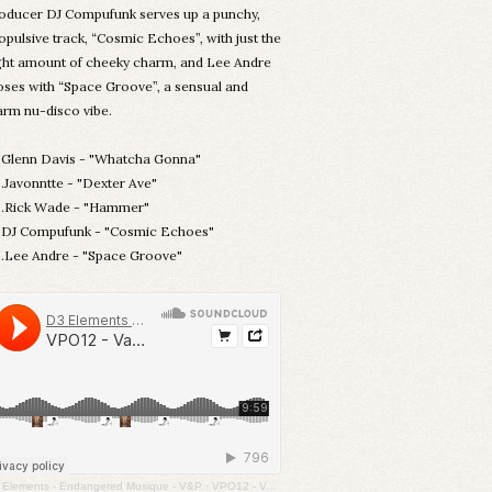
oducer DJ Compufunk serves up a punchy,
opulsive track, “Cosmic Echoes”, with just the
ght amount of cheeky charm, and Lee Andre
oses with “Space Groove”, a sensual and
rm nu-disco vibe.
.Glenn Davis - "Whatcha Gonna"
.Javonntte - "Dexter Ave"
.Rick Wade - "Hammer"
.DJ Compufunk - "Cosmic Echoes"
.Lee Andre - "Space Groove"
 Elements - Endangered Musique - V&P
·
VPO12 - Various Artists - Galactic Disco