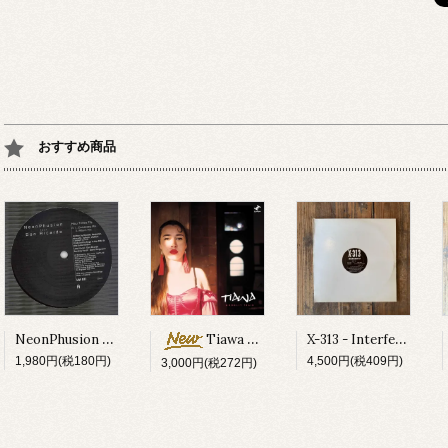
おすすめ商品
NeonPhusion feat Don Ricardo - How Times Fly
X-313 - Interferon EP
Tiawa - Moonlit Train
1,980円(税180円)
4,500円(税409円)
3,000円(税272円)