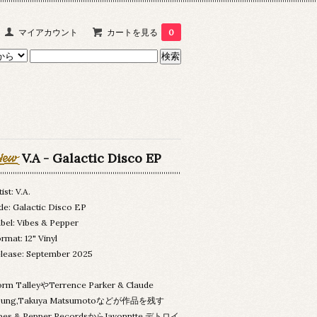
マイアカウント
カートを見る
0
V.A - Galactic Disco EP
tist: V.A.
tle: Galactic Disco EP
bel: Vibes & Pepper
rmat: 12" Vinyl
lease: September 2025
rm TalleyやTerrence Parker & Claude
oung,Takuya Matsumotoなどが作品を残す
ibes & Pepper RecordsからJavonntte,デトロイ