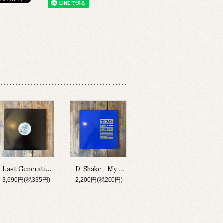
Last Generation - Spiritual Influence E.P.
D-Shake - My Heart The Beat / Funny Moves
3,690円(税335円)
2,200円(税200円)