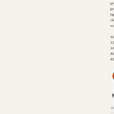
pr
pr
ri
cl
wa
A1
A2
A3
B1
B2
D3