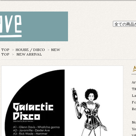
TOP
>
HOUSE / DISCO
>
NEW
TOP
>
NEW ARRIVAL
Ar
Ti
La
Fo
Re
No
Y
V