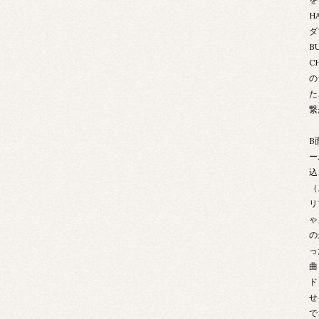
H
ダ
B
C
の
た
繋
B
ー
込
（
リ
ゃ
の
っ
曲
ド
せ
で