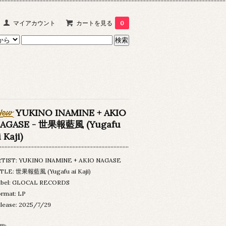
マイアカウント
カートを見る
0
YUKINO INAMINE + AKIO
AGASE - 世果報藍風 (Yugafu
i Kaji)
RTIST: YUKINO INAMINE + AKIO NAGASE
TLE: 世果報藍風 (Yugafu ai Kaji)
abel: GLOCAL RECORDS
rmat: LP
lease: 2025/7/29