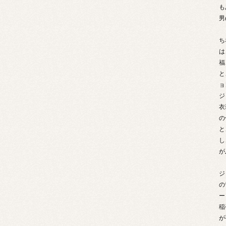
も
男
ち
は
福
と
ョ
ジ
衣
の
と
し
が
ジ
の
ー
稲
が