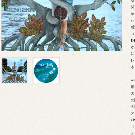
引用
関
年
ぃ
感
コ
D
が
に
レ
る
A
動
の
の
の
ア
C
〈
テ