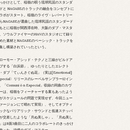
っかけとして、稲嶺の唄う琉球民謡のスタンダ
ドと NAGASEのトラックの融合をコンセプトに
ラボがスタート。稲嶺のライヴ・レパートリー
らNAGASEが選曲した琉球民謡のスタンダード
もとに稲嶺が関西滞在時、大阪のダブ・マスタ
、ソウルファイヤーのHAVのスタジオにて録り
めた素材とNAGASEのベーシック・トラックを
集し構築されていったという。
ローモー・アシッド・テクノと三線がビルドア
プする「白浜節」、ゆったりとしたエレクト
・ダブ「てぃんさぐぬ花」（実は[Emotional]
special〉リリースのレーベルサンプラー12イン
、「Comuni ó n Especial」収録の同曲のカヴ
ーは、稲嶺をフィーチャーする案もあったよう
がスケジュールの問題で実現せず、今回ニュー
ァージョンにて晴れて実現）、そしてオプティ
ックなバリアリック・サウンドと低速ステッパ
が交差したような「月ぬ美しゃ」。「月ぬ美し
」はB面3曲目に二人のコラボレートのきっかけ
作った、沖縄のダブ・マスター、