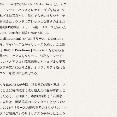
の2003年作のアルバム『Make Dub』は、テク
、アシッド・ハウスとレゲエ、ダブを結ぶ、知
れざる特異点として現在でもそのオリジナリテ
を携えたサウンドはフレッシュな響きのままだ
熱烈LP化希望！）。一時期、リリースは減った
のの、2018年に朋友Ground率いる
Chillmountain〉からのリリース「Delusion」
降、マイペースながらリリースを続け、ここ数
はUKの〈[Emotional] Especial〉などからも
品やリミックスをリリース、強烈なアシッド・
ウンドとアフロや琉球民謡などさまざまな要素
ダブを媒介に折り込み、オリジナリティ溢れる
ウンドを送り出し続けてる。
んなNAGASEが今回、稲嶺幸乃の唄と三線、さ
に言えば琉球民謡に取り組んだ作品が本作と言
るだろう。それ故に、本作収録曲は「石川恋
」以外は、琉球民謡のスタンダードとなってい
。2023年リリースの稲嶺幸乃のオリジナル・ソ
グ「宮城海岸」のリミックスを手がけたことを