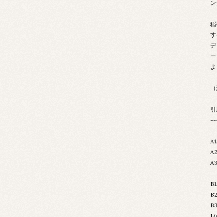
ン
稲
す
デ
ー
よ
（
引用
--
A1
A
A
B1
B
B3
Li