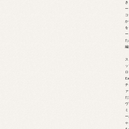
き
ー
コ
か
を
ー
た
編
ス
ッ
ロ
E
チ
ァ
だ
ヴ
ミ
ー
ゃ
を