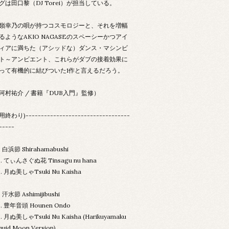
グは田口黎（DJ Torei）が担当している。
嶺幸乃の唄が持つコスモロジーと、それを増幅
るようなAKIO NAGASEのスペーシーかつアイ
ィアに満ちた（アシッドな）ダンス・マシンビ
ト～アンビエント、これらがダブの接着効果に
って有機的に結びついた1作と言えるだろう。
河村祐介 / 書籍『DUB入門』監修）
終わり)----------------------------------
-----
. 白浜節 Shirahamabushi
2. てぃんさぐぬ花 Tinsagu nu hana
3. 月ぬ美しゃTsuki Nu Kaisha
. 汗水節 Ashimijibushi
2. 豊年音頭 Hounen Ondo
. 月ぬ美しゃTsuki Nu Kaisha (Harikuyamaku
quid Moon Version)