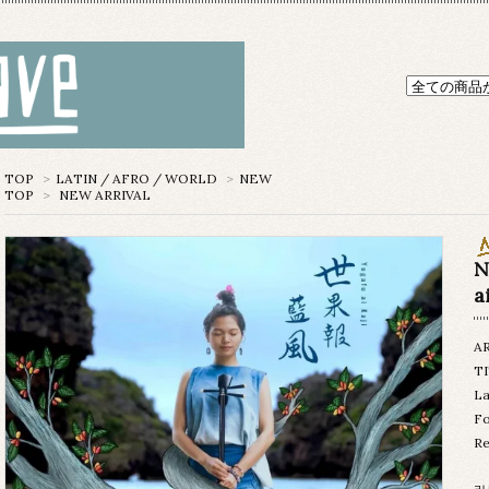
TOP
>
LATIN / AFRO / WORLD
>
NEW
TOP
>
NEW ARRIVAL
N
a
A
TI
L
Fo
Re