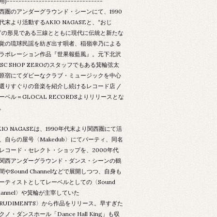
)---------------------------------
西圏のアンダーグラウンド・シーンにて、1990
代末より活動するAKIO NAGASEと、“おじ
”の形見である三線とともに現代に伝統と新たな
覚の琉球民謡を紡ぎ出す唄者、稲嶺幸乃による
ラボレーション作品『世果報藍風』。元下北沢
ISC SHOP ZEROのスタッフでもある箕輪弦太
原宿にてダビーなクラブ・ミュージックを中心
選りすぐりの音楽を紹介し続けるレコード店 /
ーベル＝GLOCAL RECORDSよりリリースとな
。
KIO NAGASEは、1990年代末より関西圏にて活
、自らの屋号〈Makedub〉にてパーティ、同名
レコード・セレクト・ショップを、2000年代
関西アンダーグラウンド・ダンス・シーンの鶴
間やSound Channelなどで展開しつつ、自身も
ーティストとしてレーベルとしての〈Sound
hannel〉や箕輪が主宰していた
RUDIMENTS〉から作品をリリース。早すぎた
クノ・ダンスホール「Dance Hall King」も収