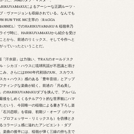
ARIKUYAMAKUによるアーシーな正調ルーツ・
ブ・ヴァージョンも収録されている。なんでも
UN BUN THE MC主宰の〈RAGGA
HANNEL〉でのHARIKUYAMAKU & 稲嶺幸乃
ライヴ時に、HARIKUYAMAKUから紹介を受け
ことから、前述のリミックス、そして今作へと
がっていったということだ。
面「汗水節」は力強い、TRAXのオールドスク
ル・シカゴ・ハウスに琉球民謡が不思議と溶け
こみ、さらには1990年代初頭のUK、スカウス
スカ＋ハウス）感のある「豊年音頭」とアップ
フティングな楽曲が続く。前述の「月ぬ美し
」のHARIKUYAMAKUダブを挟んで、アルバム
最後をしめくくるチルアウト的な世界観にハマ
たという、今回唯一の稲嶺による書き下ろし楽
「石川恋唄」を収録、初期ジ・オーブ（のマッ
・プロフェッサー・リミックスも）を彷彿とさ
るコラージュ感に溢れたアンビエント・ダブ
、楽曲の後半には、稲嶺が弾く三線の持ち主で