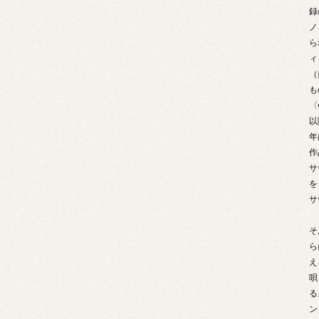
録
ノ
ら
ィ
（
も
〈
以
年
作
サ
を
サ
そ
ら
え
唄
る
ン