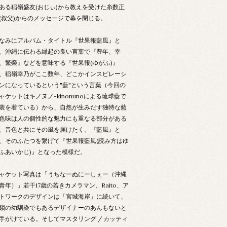
ある稲嶺盛友(おじぃ)から教えを受けた糸数正
(叔父)からのメッセージで幕を閉じる。
なみにアルバム・タイトル『世果報藍風』と
、沖縄に伝わる縁起の良い言葉で『豊年、幸
、繁榮』などを意味する『世果報(ゆがふ)』
、稲嶺幸乃がここ数年、どこかインスピレーシ
ンになっているという"藍"という言葉（今回の
ャケットはキノヌノ-kinonunoによる琉球藍で
装を着ている）から、自然が生みだす独特な藍
色味は人の個性的な魅力にも重なる部分がある
、音色と共にその風を届けたく、『藍風』と
、そのふたつを繋げて『世果報藍風(読み方はゆ
ふあいかじ)』となった模様だ。
ャケット写真は「うちなーぬにーしぇー（沖縄
青年）」若干17歳の若きカメラマン、Raito、ア
トワークのデザインは「宮城海岸」に続いて、
嶺の幼馴染でもあるデザイナーのあんもないと
手がけている。そしてマスタリング / カッティ