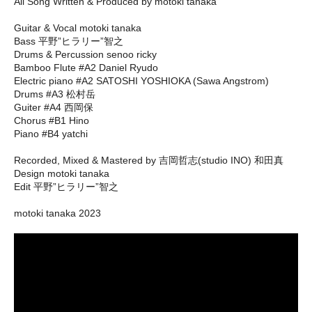
All Song Written & Produced by motoki tanaka
Guitar & Vocal motoki tanaka
Bass 平野”ヒラリー”智之
Drums & Percussion senoo ricky
Bamboo Flute #A2 Daniel Ryudo
Electric piano #A2 SATOSHI YOSHIOKA (Sawa Angstrom)
Drums #A3 松村岳
Guiter #A4 西岡保
Chorus #B1 Hino
Piano #B4 yatchi
Recorded, Mixed & Mastered by 吉岡哲志(studio INO) 和田真
Design motoki tanaka
Edit 平野”ヒラリー”智之
motoki tanaka 2023