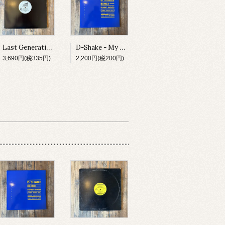
Last Generation - Spiritual Influence E.P.
D-Shake - My Heart The Beat / Funny Moves
3,690円(税335円)
2,200円(税200円)