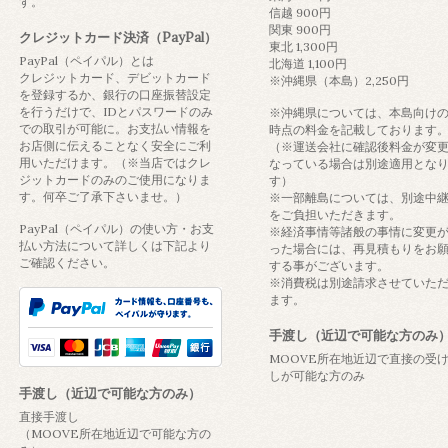
す。
信越 900円
関東 900円
クレジットカード決済（PayPal）
東北 1,300円
PayPal（ペイパル）とは
北海道 1,100円
クレジットカード、デビットカード
※沖縄県（本島）2,250円
を登録するか、銀行の口座振替設定
を行うだけで、IDとパスワードのみ
※沖縄県については、本島向け
での取引が可能に。お支払い情報を
時点の料金を記載しております
お店側に伝えることなく安全にご利
（※運送会社に確認後料金が変
用いただけます。（※当店ではクレ
なっている場合は別途適用とな
ジットカードのみのご使用になりま
す）
す。何卒ご了承下さいませ。）
※一部離島については、別途中
をご負担いただきます。
PayPal（ペイパル）の使い方・お支
※経済事情等諸般の事情に変更
払い方法について詳しくは下記より
った場合には、再見積もりをお
ご確認ください。
する事がございます。
※消費税は別途請求させていた
ます。
手渡し（近辺で可能な方のみ
MOOVE所在地近辺で直接の受
しが可能な方のみ
手渡し（近辺で可能な方のみ）
直接手渡し
（MOOVE所在地近辺で可能な方の