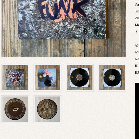
Sa
l
2
Ma
ト
A1
A2
A3
B1
B2