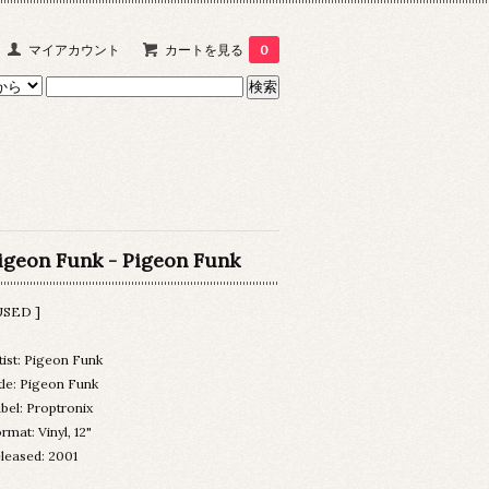
マイアカウント
カートを見る
0
igeon Funk - Pigeon Funk
USED ]
tist: Pigeon Funk
tle: Pigeon Funk
bel: Proptronix
rmat: Vinyl, 12"
leased: 2001