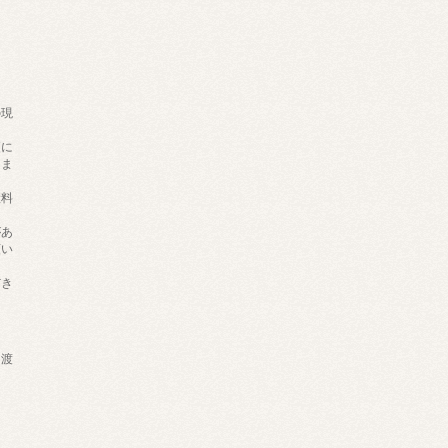
の現
。
更に
りま
継料
があ
願い
だき
）
け渡