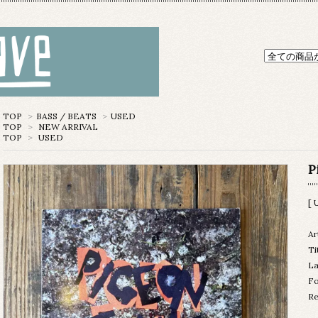
TOP
>
BASS / BEATS
>
USED
TOP
>
NEW ARRIVAL
TOP
>
USED
P
[ 
Ar
Ti
La
Fo
Re