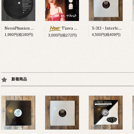
NeonPhusion feat Don Ricardo - How Times Fly
X-313 - Interferon EP
Tiawa - Moonlit Train
1,980円(税180円)
4,500円(税409円)
3,000円(税272円)
新着商品