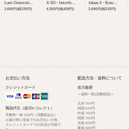
Last Generation - Spiritual Influence E.P.
X-313 - Interferon EP
Adam X - Sync Jacks Trax
3,690円(税335円)
4,500円(税409円)
3,690円(税335円)
お支払い方法
配送方法・送料について
クレジットカード
佐川急便
＜送料一覧(消費税別)＞
九州 700円
商品代引（佐川e-コレクト）
四国 620円
中国 700円
手数料一律 330円（消費税込み）
関西 700円
お届け時に現金でのお支払いの他、
北陸 800円
クレジットカードでの決済が可能で
東海 800円