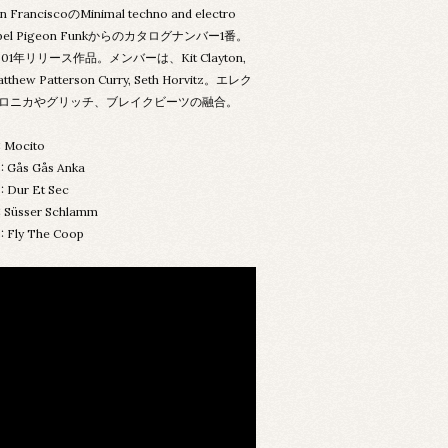
n FranciscoのMinimal techno and electro
abel Pigeon Funkからのカタログナンバー1番。
001年リリース作品。メンバーは、Kit Clayton,
tthew Patterson Curry, Seth Horvitz。エレク
ロニカやグリッチ、ブレイクビーツの融合。
: Mocito
: Gås Gås Anka
: Dur Et Sec
: Süsser Schlamm
: Fly The Coop