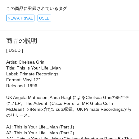
この商品に登録されているタグ
NEW ARRIVAL
USED
商品の説明
[ USED ]
Artist: Chelsea Grin
Title: This Is Your Life...Man
Label: Primate Recordings
Format: Vinyl 12"
Released: 1996
UK Angela Matheson, Anna HaighによるChelsea Grinの96年テ
クノEP。The Advent（Cisco Ferreira, MR G aka Colin
McBean）のRemix含む3 cuts収録。UK Primate Recordingsから
のリリース。
A1: This Is Your Life...Man (Part 1)
A2: This Is Your Life...Man (Part 2)
AA1: This Is Your Life...Man (Chelsea Adventures Remix By The