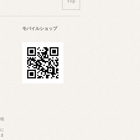
Top
モバイルショップ
の現
。
更に
りま