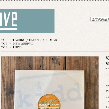
TOP
>
TECHNO / ELECTRO
>
USED
TOP
>
NEW ARRIVAL
TOP
>
USED
V
V
[ 
Ar
Ti
La
Fo
Re