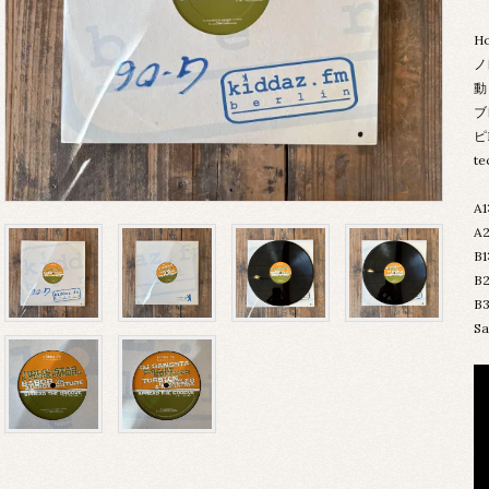
H
ノ
動
ブ
ピE
t
A1
A2
B1
B2
B3
S