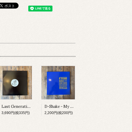
Last Generation - Spiritual Influence E.P.
D-Shake - My Heart The Beat / Funny Moves
3,690円(税335円)
2,200円(税200円)