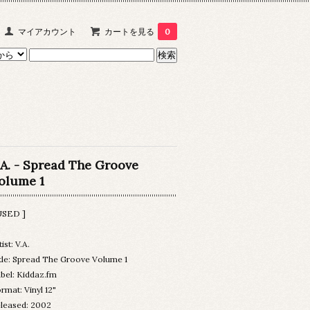
マイアカウント
カートを見る
0
.A. - Spread The Groove
olume 1
USED ]
tist: V.A.
tle: Spread The Groove Volume 1
bel: Kiddaz.fm
rmat: Vinyl 12"
leased: 2002