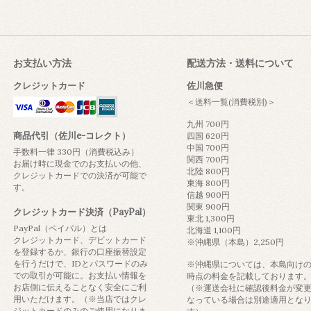
お支払い方法
配送方法・送料について
クレジットカード
佐川急便
＜送料一覧(消費税別)＞
九州 700円
商品代引（佐川e-コレクト）
四国 620円
中国 700円
手数料一律 330円（消費税込み）
関西 700円
お届け時に現金でのお支払いの他、
北陸 800円
クレジットカードでの決済が可能で
東海 800円
す。
信越 900円
関東 900円
クレジットカード決済（PayPal）
東北 1,300円
PayPal（ペイパル）とは
北海道 1,100円
クレジットカード、デビットカード
※沖縄県（本島）2,250円
を登録するか、銀行の口座振替設定
を行うだけで、IDとパスワードのみ
※沖縄県については、本島向け
での取引が可能に。お支払い情報を
時点の料金を記載しております
お店側に伝えることなく安全にご利
（※運送会社に確認後料金が変
用いただけます。（※当店ではクレ
なっている場合は別途適用とな
ジットカードのみのご使用になりま