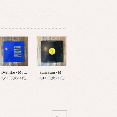
D-Shake - My Heart The Beat / Funny Moves
Bam Bam - Make U Scream
2,200円(税200円)
3,300円(税300円)