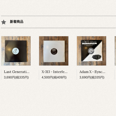
新着商品
Last Generation - Spiritual Influence E.P.
X-313 - Interferon EP
Adam X - Sync Jacks Trax
3,690円(税335円)
4,500円(税409円)
3,690円(税335円)