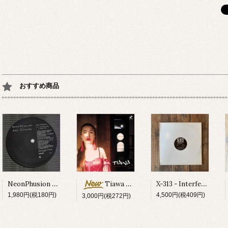
おすすめ商品
NeonPhusion feat Don Ricardo - How Times Fly
X-313 - Interferon EP
Tiawa - Moonlit Train
1,980円(税180円)
4,500円(税409円)
3,000円(税272円)