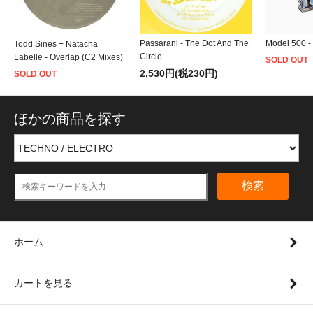
Passarani - The Dot And The
Model 500 -
Todd Sines + Natacha
Circle
Labelle - Overlap (C2 Mixes)
SOLD OUT
2,530円(税230円)
SOLD OUT
ほかの商品を探す
検索
ホーム
カートを見る