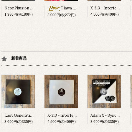
NeonPhusion feat Don Ricardo - How Times Fly
X-313 - Interferon EP
Tiawa - Moonlit Train
1,980円(税180円)
4,500円(税409円)
3,000円(税272円)
新着商品
Last Generation - Spiritual Influence E.P.
X-313 - Interferon EP
Adam X - Sync Jacks Trax
3,690円(税335円)
4,500円(税409円)
3,690円(税335円)