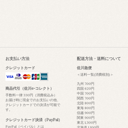
お支払い方法
配送方法・送料について
クレジットカード
佐川急便
＜送料一覧(消費税別)＞
九州 700円
商品代引（佐川e-コレクト）
四国 620円
中国 700円
手数料一律 330円（消費税込み）
関西 700円
お届け時に現金でのお支払いの他、
北陸 800円
クレジットカードでの決済が可能で
東海 800円
す。
信越 900円
関東 900円
クレジットカード決済（PayPal）
東北 1,300円
PayPal（ペイパル）とは
北海道 1,100円