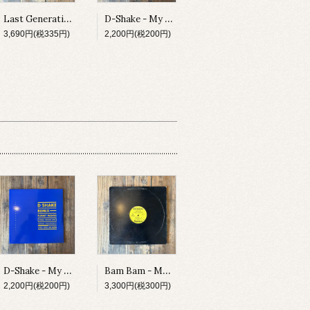
Last Generation - Spiritual Influence E.P.
D-Shake - My Heart The Beat / Funny Moves
3,690円(税335円)
2,200円(税200円)
D-Shake - My Heart The Beat / Funny Moves
Bam Bam - Make U Scream
2,200円(税200円)
3,300円(税300円)