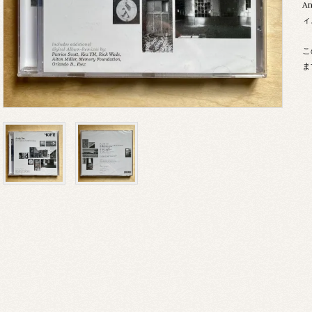
A
ィ
こ
ま