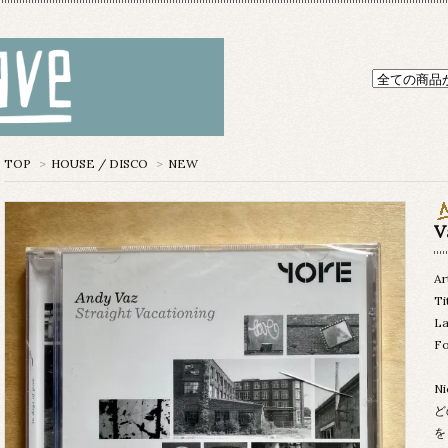
TOP
>
HOUSE / DISCO
>
NEW
V
Ar
Ti
La
Fo
Ni
ど
を