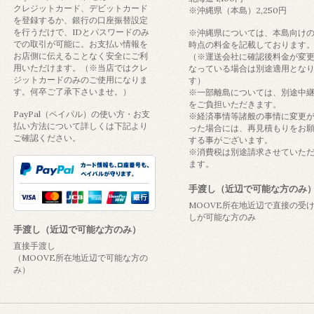
クレジットカード、デビットカード
※沖縄県（本島）2,250円
を登録するか、銀行の口座振替設定
を行うだけで、IDとパスワードのみ
※沖縄県については、本島向け
での取引が可能に。お支払い情報を
時点の料金を記載しております
お店側に伝えることなく安全にご利
（※運送会社に確認後料金が変
用いただけます。（※当店ではクレ
なっている場合は別途適用とな
ジットカードのみのご使用になりま
す）
す。何卒ご了承下さいませ。）
※一部離島については、別途中
をご負担いただきます。
PayPal（ペイパル）の使い方・お支
※経済事情等諸般の事情に変更
払い方法について詳しくは下記より
った場合には、再見積もりをお
ご確認ください。
する事がございます。
※消費税は別途請求させていた
ます。
手渡し（近辺で可能な方のみ
MOOVE所在地近辺で直接の受
しが可能な方のみ
手渡し（近辺で可能な方のみ）
直接手渡し
（MOOVE所在地近辺で可能な方の
み）