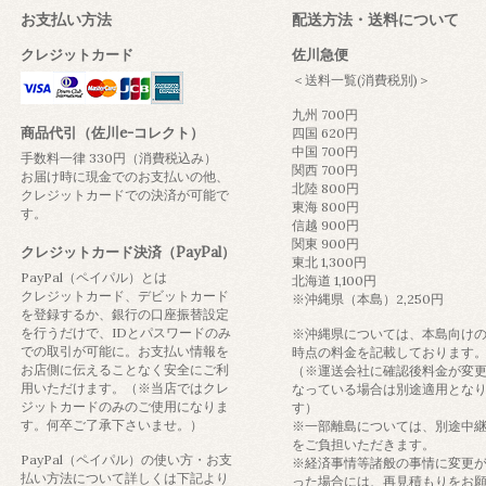
お支払い方法
配送方法・送料について
クレジットカード
佐川急便
＜送料一覧(消費税別)＞
九州 700円
商品代引（佐川e-コレクト）
四国 620円
中国 700円
手数料一律 330円（消費税込み）
関西 700円
お届け時に現金でのお支払いの他、
北陸 800円
クレジットカードでの決済が可能で
東海 800円
す。
信越 900円
関東 900円
クレジットカード決済（PayPal）
東北 1,300円
PayPal（ペイパル）とは
北海道 1,100円
クレジットカード、デビットカード
※沖縄県（本島）2,250円
を登録するか、銀行の口座振替設定
を行うだけで、IDとパスワードのみ
※沖縄県については、本島向け
での取引が可能に。お支払い情報を
時点の料金を記載しております
お店側に伝えることなく安全にご利
（※運送会社に確認後料金が変
用いただけます。（※当店ではクレ
なっている場合は別途適用とな
ジットカードのみのご使用になりま
す）
す。何卒ご了承下さいませ。）
※一部離島については、別途中
をご負担いただきます。
PayPal（ペイパル）の使い方・お支
※経済事情等諸般の事情に変更
払い方法について詳しくは下記より
った場合には、再見積もりをお