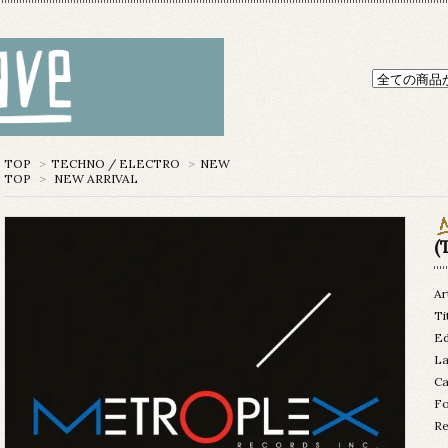
TOP
>
TECHNO / ELECTRO
>
NEW
TOP
>
NEW ARRIVAL
(
Ar
Ti
Ed
La
Ca
Fo
Re