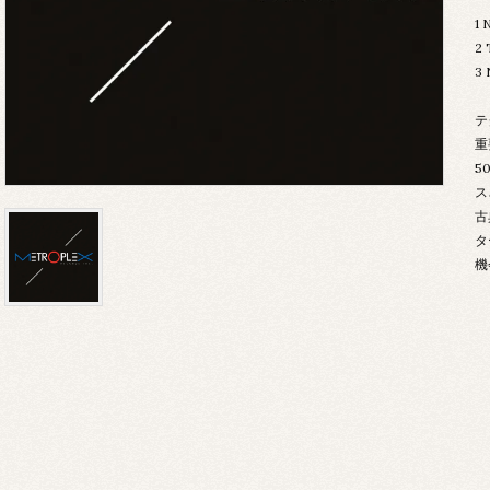
1
2
3 
テ
重
5
ス
古
タ
機