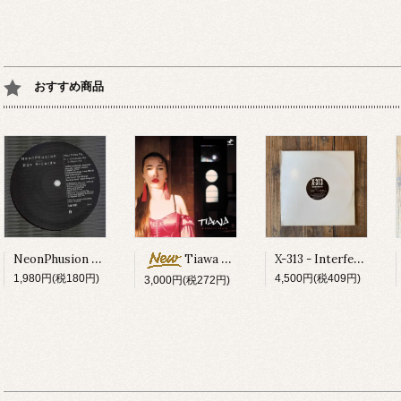
おすすめ商品
NeonPhusion feat Don Ricardo - How Times Fly
X-313 - Interferon EP
Tiawa - Moonlit Train
1,980円(税180円)
4,500円(税409円)
3,000円(税272円)