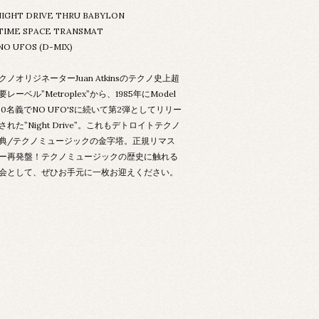
 NIGHT DRIVE THRU BABYLON
 TIME SPACE TRANSMAT
NO UFOS (D-MIX)
クノオリジネーターJuan Atkinsのテクノ史上超
要レーベル”Metroplex”から、1985年にModel
00名義でNO UFO'Sに続いて第2弾としてリリー
された”Night Drive”。これもデトロイトテクノ
典/テクノミュージックの金字塔。正規リマス
ー再発盤！テクノミュージックの歴史に触れる
会として、ぜひお手元に一枚お迎えください。