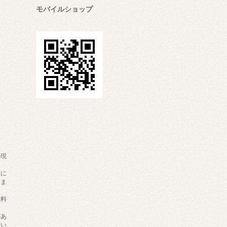
モバイルショップ
の現
。
更に
りま
継料
があ
願い