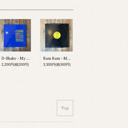
D-Shake - My Heart The Beat / Funny Moves
Bam Bam - Make U Scream
2,200円(税200円)
3,300円(税300円)
Top