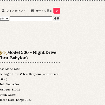
マイアカウント
カートを見る
0
Model 500 - Night Drive
Thru-Babylon)
tist: Model 500
tle: Night Drive (Thru-Babylon) (Remastered
ition)
bel: Metroplex
talogue: M002
rmat: 12inch
lease Date: 10 Apr 2023