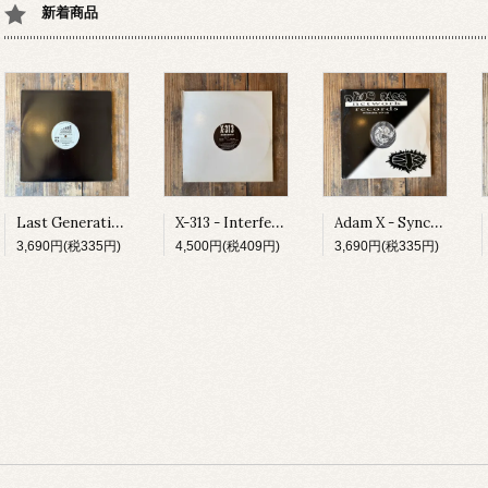
新着商品
Last Generation - Spiritual Influence E.P.
X-313 - Interferon EP
Adam X - Sync Jacks Trax
3,690円(税335円)
4,500円(税409円)
3,690円(税335円)