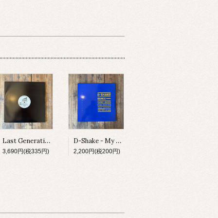
Last Generation - Spiritual Influence E.P.
D-Shake - My Heart The Beat / Funny Moves
3,690円(税335円)
2,200円(税200円)