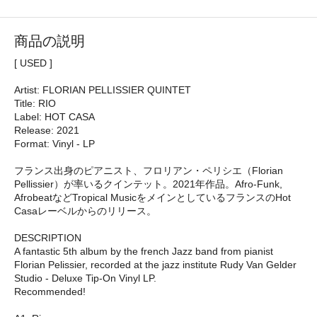
商品の説明
[ USED ]
Artist: FLORIAN PELLISSIER QUINTET
Title: RIO
Label: HOT CASA
Release: 2021
Format: Vinyl - LP
フランス出身のピアニスト、フロリアン・ペリシエ（Florian
Pellissier）が率いるクインテット。2021年作品。Afro-Funk,
AfrobeatなどTropical MusicをメインとしているフランスのHot
Casaレーベルからのリリース。
DESCRIPTION
A fantastic 5th album by the french Jazz band from pianist
Florian Pelissier, recorded at the jazz institute Rudy Van Gelder
Studio - Deluxe Tip-On Vinyl LP.
Recommended!