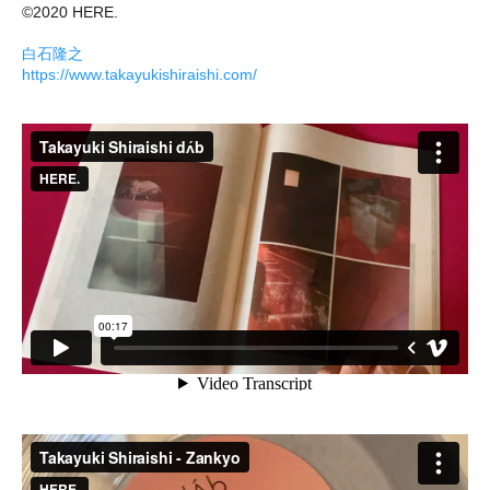
©︎2020 HERE.
白石隆之
https://www.takayukishiraishi.com/