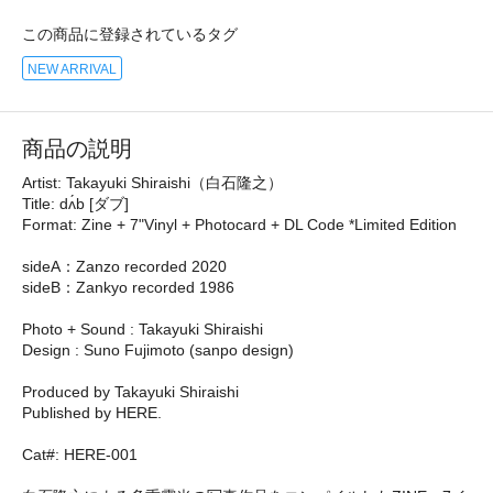
この商品に登録されているタグ
NEW ARRIVAL
商品の説明
Artist: Takayuki Shiraishi（白石隆之）
Title: dʌ́b [ダブ]
Format: Zine + 7"Vinyl + Photocard + DL Code *Limited Edition
sideA：Zanzo recorded 2020
sideB：Zankyo recorded 1986
Photo + Sound : Takayuki Shiraishi
Design : Suno Fujimoto (sanpo design)
Produced by Takayuki Shiraishi
Published by HERE.
Cat#: HERE-001