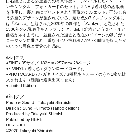
白石隆之による多重露光の写真作品をコンパイルしたZINE、7イ
ンチシングル、フォトカードのセット。ZINEは透け感のある紙
を使用し、裏と表にプリントされた画像のシルエットが干渉し合
う多層的デザインが施されている。透明色の7インチシングルに
は「Zanzo」と題された2020年の新作と「Zankyo」と題された
1986年の未発表作をカップリング。dʌ́b [ダブ]というタイトルと
曲名が示すように、並置された過去と現在のイメージの断片がエ
コーマシンに通され、重なり合い掠れ滲んでいく瞬間を捉えたか
のような写像と音像の作品集。
dʌ́b [ダブ]
●ZINE / B5サイズ 182mm×257mm/ 28ページ
●7"VINYL / 透明色 / ダウンロードコード付
●PHOTOCARD / ハガキサイズ / 3種類あるカードのうち1枚が封
入されます（種類は選択出来ません）
●Limited Edition
dʌ́b [ダブ]
Photo & Sound : Takayuki Shiraishi
Design : Suno Fujimoto (sanpo design)
Produced by Takayuki Shiraishi
Published by HERE.
HERE-001
©︎2020 Takayuki Shiraishi