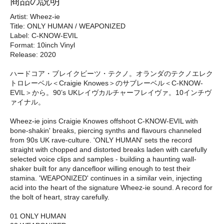
商品の説明
Artist: Wheez-ie
Title: ONLY HUMAN / WEAPONIZED
Label: C-KNOW-EVIL
Format: 10inch Vinyl
Release: 2020
ハードコア・ブレイクビーツ・テクノ。オランダのテクノエレク
トロレーベル＜Craigie Knowes＞のサブレーベル＜C-KNOW-
EVIL＞から。90’s UKレイヴカルチャーフレイヴァ。10インチヴ
ァイナル。
Wheez-ie joins Craigie Knowes offshoot C-KNOW-EVIL with
bone-shakin' breaks, piercing synths and flavours channeled
from 90s UK rave-culture. 'ONLY HUMAN' sets the record
straight with chopped and distorted breaks laden with carefully
selected voice clips and samples - building a haunting wall-
shaker built for any dancefloor willing enough to test their
stamina. 'WEAPONIZED' continues in a similar vein, injecting
acid into the heart of the signature Wheez-ie sound. A record for
the bolt of heart, stray carefully.
01 ONLY HUMAN