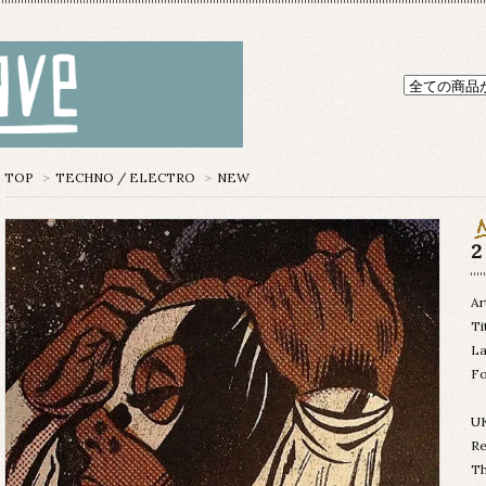
TOP
>
TECHNO / ELECTRO
>
NEW
2
Ar
Ti
La
Fo
U
R
T