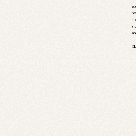
el
po
so
si
an
Cl