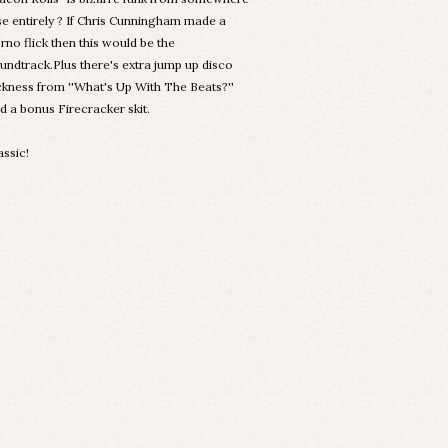
se entirely ? If Chris Cunningham made a
rno flick then this would be the
undtrack.Plus there's extra jump up disco
ckness from ''What's Up With The Beats?''
d a bonus Firecracker skit.
assic!