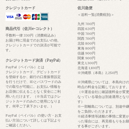
クレジットカード
佐川急便
＜送料一覧(消費税別)＞
九州 700円
商品代引（佐川e-コレクト）
四国 620円
中国 700円
手数料一律 330円（消費税込み）
関西 700円
お届け時に現金でのお支払いの他、
北陸 800円
クレジットカードでの決済が可能で
東海 800円
す。
信越 900円
関東 900円
クレジットカード決済（PayPal）
東北 1,300円
PayPal（ペイパル）とは
北海道 1,100円
クレジットカード、デビットカード
※沖縄県（本島）2,250円
を登録するか、銀行の口座振替設定
を行うだけで、IDとパスワードのみ
※沖縄県については、本島向け
での取引が可能に。お支払い情報を
時点の料金を記載しております
お店側に伝えることなく安全にご利
（※運送会社に確認後料金が変
用いただけます。（※当店ではクレ
なっている場合は別途適用とな
ジットカードのみのご使用になりま
す）
す。何卒ご了承下さいませ。）
※一部離島については、別途中
をご負担いただきます。
PayPal（ペイパル）の使い方・お支
※経済事情等諸般の事情に変更
払い方法について詳しくは下記より
った場合には、再見積もりをお
ご確認ください。
する事がございます。