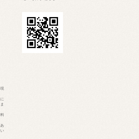
の現
。
更に
りま
継料
があ
願い