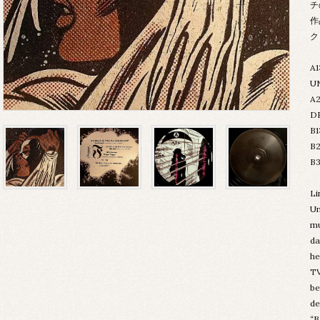
チ
作
ク
A
U
A
D
B1
B2
B
Li
Un
mu
da
he
TV
be
de
“B