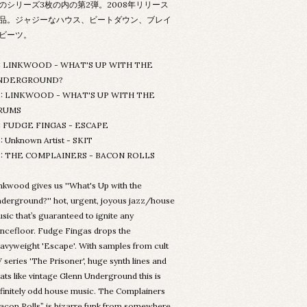
のシリーズ3枚の内の第2弾。2008年リリース
品。ジャジーなハウス、ビートダウン、ブレイ
ビーツ。
1: LINKWOOD - WHAT'S UP WITH THE
NDERGROUND?
2: LINKWOOD - WHAT'S UP WITH THE
RUMS
: FUDGE FINGAS - ESCAPE
: Unknown Artist - SKIT
3: THE COMPLAINERS - BACON ROLLS
nkwood gives us ''What's Up with the
derground?'' hot, urgent, joyous jazz/house
sic that’s guaranteed to ignite any
ncefloor. Fudge Fingas drops the
avyweight 'Escape'. With samples from cult
 series 'The Prisoner', huge synth lines and
ats like vintage Glenn Underground this is
finitely odd house music. The Complainers
acon Rolls” is bizarre funk from somewhere