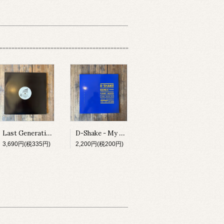
Last Generation - Spiritual Influence E.P.
D-Shake - My Heart The Beat / Funny Moves
3,690円(税335円)
2,200円(税200円)