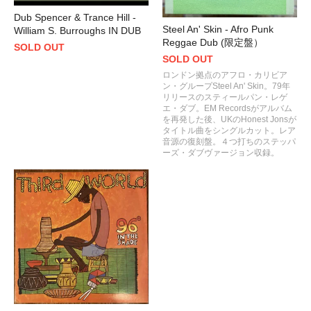
Dub Spencer & Trance Hill -
Steel An' Skin - Afro Punk
William S. Burroughs IN DUB
Reggae Dub (限定盤）
SOLD OUT
SOLD OUT
ロンドン拠点のアフロ・カリビア
ン・グループSteel An' Skin。79年
リリースのスティールパン・レゲ
エ・ダブ。EM Recordsがアルバム
を再発した後、UKのHonest Jonsが
タイトル曲をシングルカット。レア
音源の復刻盤。４つ打ちのステッパ
ーズ・ダブヴァージョン収録。