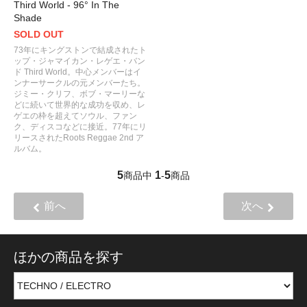
Third World - 96° In The
Shade
SOLD OUT
73年にキングストンで結成されたト
ップ・ジャマイカン・レゲエ・バン
ド Third World。中心メンバーはイ
ンナーサークルの元メンバーたち。
ジミー・クリフ、ボブ・マーリーな
どに続いて世界的な成功を収め、レ
ゲエの枠を超えてソウル、ファン
ク、ディスコなどに接近。77年にリ
リースされたRoots Reggae 2nd ア
ルバム。
5
1
5
商品中
-
商品
前へ
次へ
ほかの商品を探す