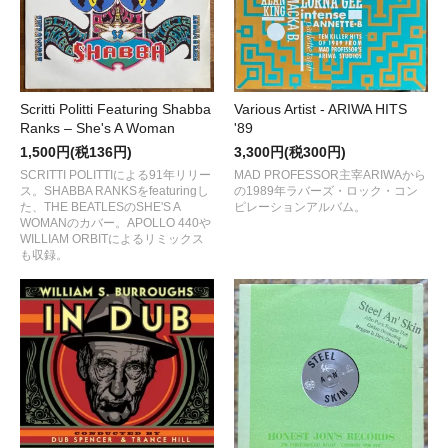
Scritti Politti Featuring Shabba
Various Artist - ARIWA HITS
Ranks – She's A Woman
'89
1,500円(税136円)
3,300円(税300円)
SCRITTI POLITTIによる91年リリー
MAD PROFESSOR主宰ARIWAから
ス。SHABBA RANKSをfeaturingし
の1989年ラバーズ・ロック・コン
た、THE BEATLESのSHE'S A
ピレーションアルバム。
WOMANのカバー。APOLLO 440や
WILLIAM ORBITによるリミックス
も収録。