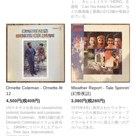
ト」、大ヒットドラマ『HERO』主
題歌「Can You Keep A Secret?」な
どの既発曲と新曲の計13曲が収録さ
れている。
Ornette Coleman - Ornette At
Weather Report - Tale Spinnin'
12
(幻祭夜話)
4,500円(税409円)
3,080円(税280円)
USテキサス出身Jazz saxophonist,
1975年4月に発売されたウェザー・
violinist, trumpeter and composer
リポートの５枚目のオリジナル・ア
Ornette Coleman。当時13歳の息子
ルバム。レオン・ンドゥグ・チャン
Denardo Colemanがドラムを担当
クラーをドラマーに迎えた唯一のア
し、1969年にリリースしたアルバ
ルバムである。
ム。Free Jazz, Improvisation。