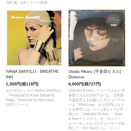
Talk”他、全9トラック収録。
IVANA SANTILLI - BREATHE
Utada Hikaru (宇多田ヒカル) -
INN
Distance
1,300円(税118円)
8,000円(税727円)
カナダのシンガー IVANA SANTILLI
2001年3月28日にリリースされた宇
。Produced by Kaidi Tatham &
多田ヒカルの2ndアルバム。日本歴
Dego。Remixed by Moonstarr。
代最高売上を記録したデビューアル
2005リリース。
バム『First Love』から約2年ぶりと
なる本作には、ジャム&ルイスが手
掛けた「Addicted To You」「Wait
& See 〜リスク〜」や、ロドニー・
ジャーキンスもプロデューサーで参
加した「For You/タイム・リミッ