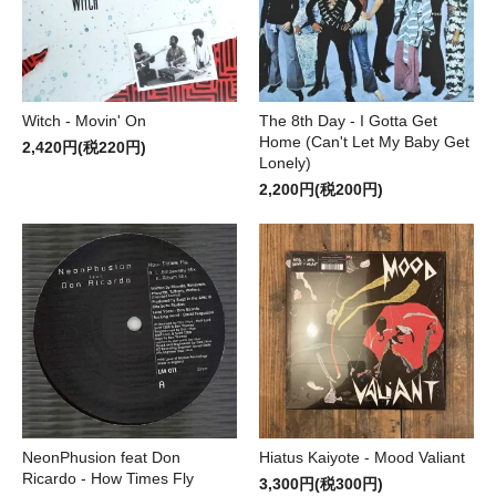
Witch - Movin' On
The 8th Day - I Gotta Get
Home (Can't Let My Baby Get
2,420円(税220円)
Lonely)
2,200円(税200円)
NeonPhusion feat Don
Hiatus Kaiyote - Mood Valiant
Ricardo - How Times Fly
3,300円(税300円)