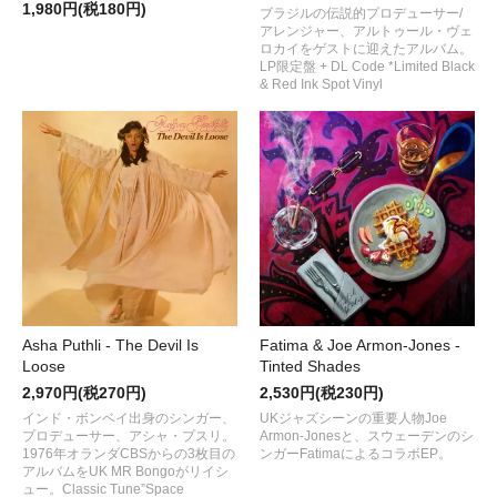
1,980円(税180円)
ブラジルの伝説的プロデューサー/
アレンジャー、アルトゥール・ヴェ
ロカイをゲストに迎えたアルバム。
LP限定盤 + DL Code *Limited Black
& Red Ink Spot Vinyl
Asha Puthli - The Devil Is
Fatima & Joe Armon-Jones -
Loose
Tinted Shades
2,970円(税270円)
2,530円(税230円)
インド・ボンベイ出身のシンガー、
UKジャズシーンの重要人物Joe
プロデューサー、アシャ・プスリ。
Armon-Jonesと、スウェーデンのシ
1976年オランダCBSからの3枚目の
ンガーFatimaによるコラボEP。
アルバムをUK MR Bongoがリイシ
ュー。Classic Tune”Space