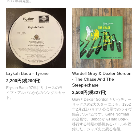
1977年再発盤。
Erykah Badu - Tyrone
Wardell Gray & Dexter Gordon
- The Chase And The
2,200円(税200円)
Steeplechase
Erykah Badu 97年にリリースのラ
2,500円(税227円)
イブ・アルバムからのシングルカッ
ト。
GrayとDexter Gordon というテナー
サックスの2大スターによる、1952
年2月2日パサデナ公会堂でのライヴ
録音アルバムです。Gene Norman
の企画で、BebopからHard Bopへ
移行する時期の熱気あるバトルを収
録した、ジャズ史に残る名盤。