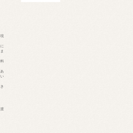
の現
。
更に
りま
継料
があ
願い
だき
）
け渡