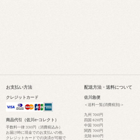
お支払い方法
配送方法・送料について
クレジットカード
佐川急便
＜送料一覧(消費税別)＞
九州 700円
商品代引（佐川e-コレクト）
四国 620円
中国 700円
手数料一律 330円（消費税込み）
関西 700円
お届け時に現金でのお支払いの他、
北陸 800円
クレジットカードでの決済が可能で