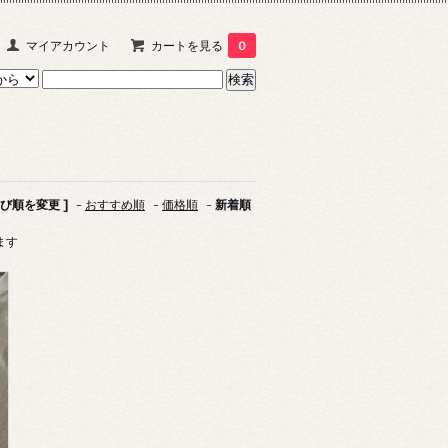
マイアカウント
カートを見る
0
並び順を変更 ]
-
おすすめ順
-
価格順
-
新着順
います