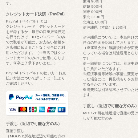
東海 800円
す。
信越 900円
関東 900円
クレジットカード決済（PayPal）
東北 1,300円
PayPal（ペイパル）とは
北海道 1,100円
クレジットカード、デビットカード
※沖縄県（本島）2,250円
を登録するか、銀行の口座振替設定
を行うだけで、IDとパスワードのみ
※沖縄県については、本島向け
での取引が可能に。お支払い情報を
時点の料金を記載しております
お店側に伝えることなく安全にご利
（※運送会社に確認後料金が変
用いただけます。（※当店ではクレ
なっている場合は別途適用とな
ジットカードのみのご使用になりま
す）
す。何卒ご了承下さいませ。）
※一部離島については、別途中
をご負担いただきます。
PayPal（ペイパル）の使い方・お支
※経済事情等諸般の事情に変更
払い方法について詳しくは下記より
った場合には、再見積もりをお
ご確認ください。
する事がございます。
※消費税は別途請求させていた
ます。
手渡し（近辺で可能な方のみ
MOOVE所在地近辺で直接の受
しが可能な方のみ
手渡し（近辺で可能な方のみ）
直接手渡し
（MOOVE所在地近辺で可能な方の