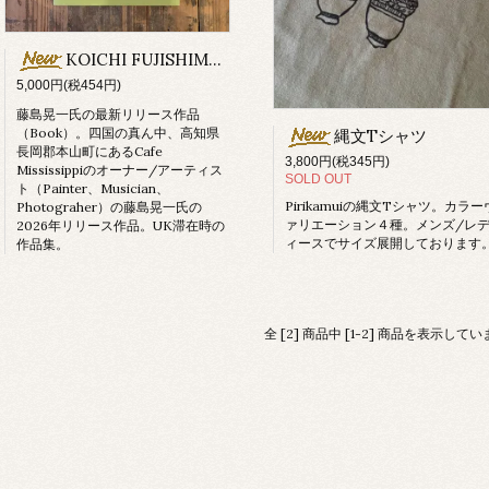
KOICHI FUJISHIMA - SHOOT THE SHIT UKえ〜
5,000円(税454円)
藤島晃一氏の最新リリース作品
（Book）。四国の真ん中、高知県
縄文Tシャツ
長岡郡本山町にあるCafe
3,800円(税345円)
Mississippiのオーナー/アーティス
SOLD OUT
ト（Painter、Musician、
Pirikamuiの縄文Tシャツ。カラー
Photograher）の藤島晃一氏の
ァリエーション４種。メンズ/レ
2026年リリース作品。UK滞在時の
ィースでサイズ展開しております
作品集。
全 [2] 商品中 [1-2] 商品を表示して