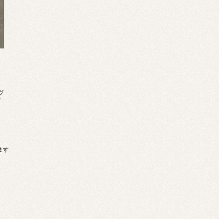
ヴ
デ
。
います